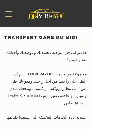
transfert Gare du midi
هل ترغب في الترحيب بعملائك وموظفيك وأحبائك
بعد رحلتهم؟
[عدل]
مجموعة من خدمات
DRIVER4YOU
يقدم لك
النقل على راحتك من أجل راحتك وهدوءك. نقل
من / إلى مطار بروكسل زافينتيم ، ومحطة ميدي
(Thalys & Eurostar) ، وسيارة أو حافلة صغيرة مع
سائق خاص ...
[عدل]
ستجد أدناه الخدمات المختلفة التي يسعدنا تقديمها: