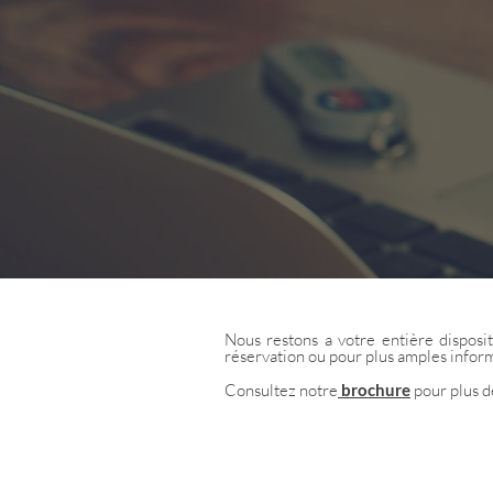
Nous restons a votre entière disposi
réservation ou pour plus amples infor
Consultez notre
brochure
pour plus de