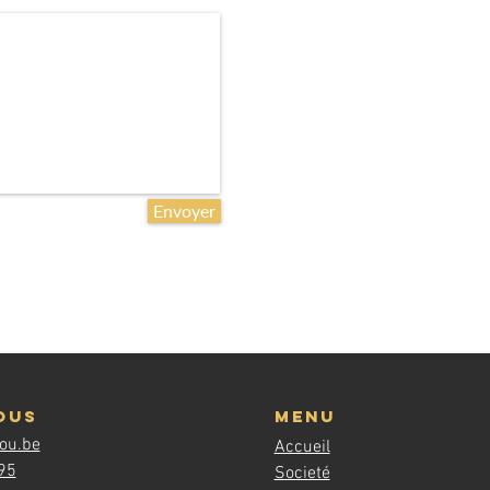
Envoyer
ous
Menu
you.be
Accueil
95
Societé