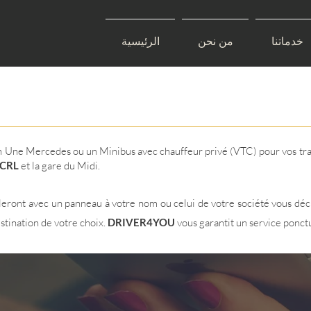
خدماتنا
من نحن
الرئيسية
n Une Mercedes ou un Minibus avec chauffeur privé (VTC) pour vos tran
 CRL
et la gare du Midi.
lleront avec un panneau à votre nom ou celui de votre société vous dé
stination de votre choix.
DRIVER4YOU
vous garantit un service ponctu