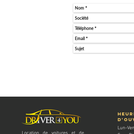
Heur
d'ou
Lun-Ven
Location de voitures et de