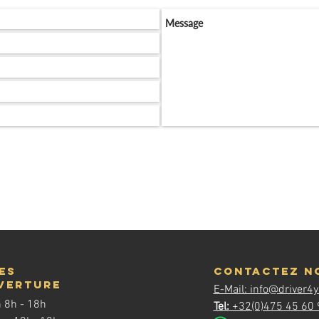
es
contactez n
verture
E-Mail: info@driver4
 8h - 18h
Tel:
+32(0)475 45 60 