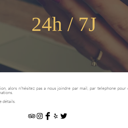
24h / 7J
tion, alors n'hésitez pas a nous joindre par mail, par telephone pou
mations.
 détails.