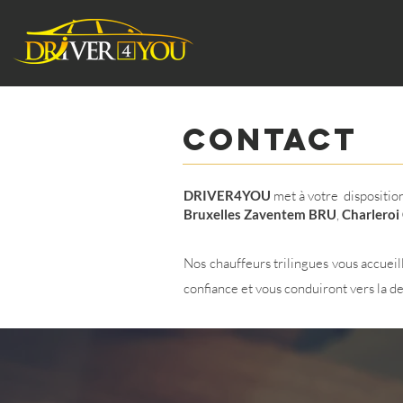
contact
DRIVER4YOU
met à votre dispositio
Bruxelles Zaventem BRU
,
Charleroi
Nos chauffeurs trilingues vous accuei
confiance et vous conduiront vers la de